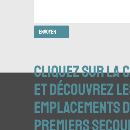
cliquez sur la 
et découvrez le
emplacements d
premiers secou