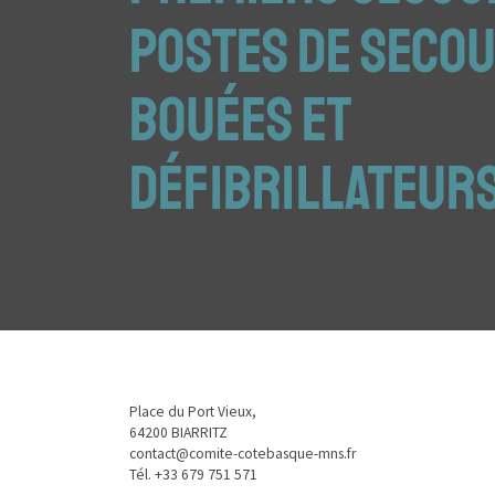
postes de secou
Bouées et
défibrillateur
Place du Port Vieux,
64200 BIARRITZ
contact@comite-cotebasque-mns.fr
Tél.
+33 679 751 571