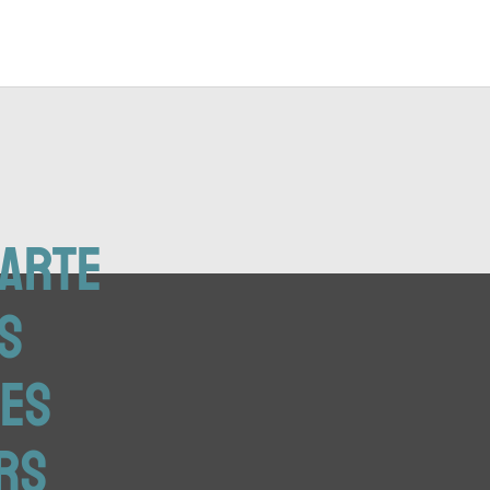
carte
s
es
rs