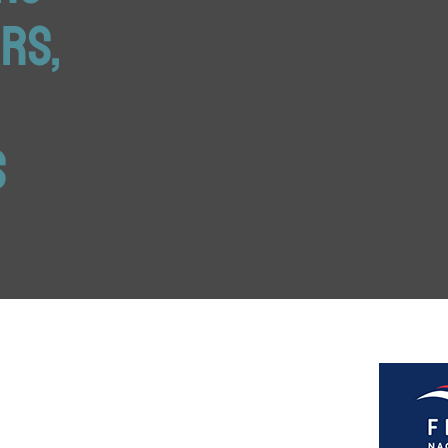
rs,
s